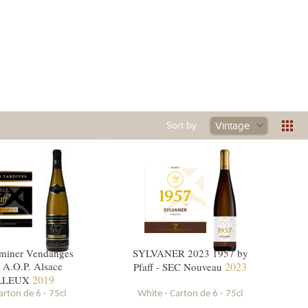
king
Visit
Current events
Sort by
Vintage
miner Vendanges
SYLVANER 2023 1957 by
 A.O.P. Alsace
2023
Pfaff - SEC Nouveau
2019
LLEUX
arton de 6 - 75cl
White - Carton de 6 - 75cl