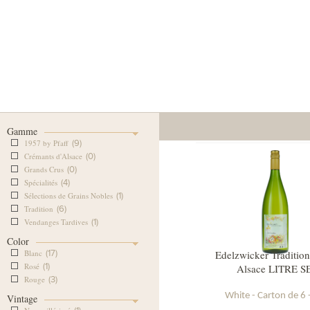
Our Cellar
Our Wine Shop
Our
Gamme
1957 by Pfaff
(9)
Crémants d'Alsace
(0)
Grands Crus
(0)
Spécialités
(4)
Sélections de Grains Nobles
(1)
Tradition
(6)
Vendanges Tardives
(1)
Color
Blanc
(17)
Edelzwicker Tradition
Rosé
(1)
Alsace LITRE S
Rouge
(3)
White - Carton de 6 
Vintage