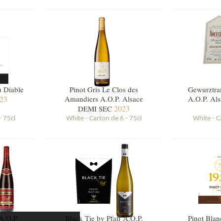
u Diable
Pinot Gris Le Clos des
Gewurztra
23
Amandiers A.O.P. Alsace
A.O.P. A
2023
DEMI SEC
- 75cl
White - Carton de 6 - 75cl
White - C
 A.O.P.
Black Tie by Pfaff A.O.P.
Pinot Blan