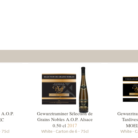
 Vineyards
Winema
 A.O.P.
Gewurztraminer Sélection de
Gewurztra
Grains Nobles A.O.P. Alsace
Tardives
EC
2017
0.50 cl
MOE
- 75cl
White - Carton de 6 - 75cl
White - C