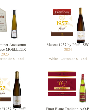
Promotion
miner Ancestrum
Muscat 1957 by Pfaff - SEC
lsace MOELLEUX
2024
2023
arton de 6 - 75cl
White - Carton de 6 - 75cl
c "1957 by Pfaff"
Pinot Blanc Tradition A.O.P.