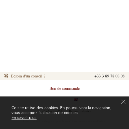
Besoin d'un conseil ?
+33 3 89 78 08 08
Bon de commande
|
|
Ce site utilise des cookies. En poursuivant la navigation,
|
Confidentialité
|
Mentions légales
vous acceptez l'utilisation de cookies.
En savoir plus
L'abus d'alcool est dangereux pour la santé. A consommer avec modération.