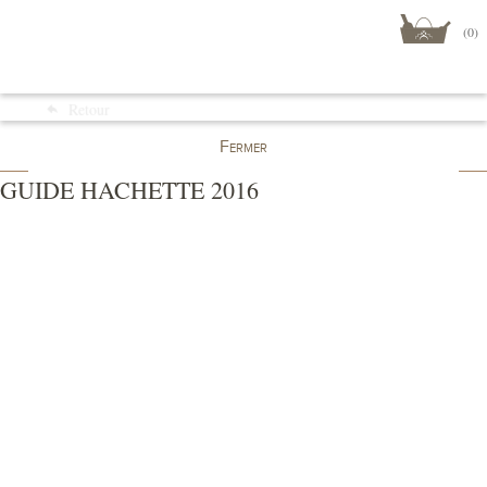
(0)
Menu
Retour
Boutique
Fermer
GUIDE HACHETTE 2016
STEINGOLD GEWURZTRAMINER 2011 cité dans le Guide
Hachette 2016.
Extrait du guide hachette:
"Steingold? Un gewurztraminer issu de deux grands crus: le
Steinert, terroir calcaire, et le Goldert, terroir argileux. Cet
assemblage donne une simple AOC alsace, les AOC grand cru
provenant d'un seul lieu-dit. Un vin ample, gras et frais, aux
discrets arômes de mangue, de miel d'acacia et de poivre.
Polyvalent, il pourra être servi de l'apéritif au dessert.