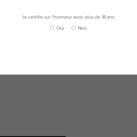
Rosé - Carton de 6 - 75cl
Rosé - Ca
Je certifie sur l'honneur avoir plus de 18 ans.
Oui
Non