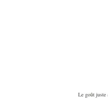
La cave
La Boutique
Le
Le goût juste