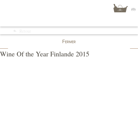
(0)
Menu
Retour
Boutique
Fermer
Wine Of the Year Finlande 2015
Médaille d'Or
Crémant Brut Blanc de Blancs
Télécharger