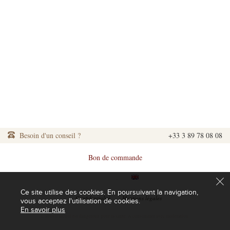
Besoin d'un conseil ?
+33 3 89 78 08 08
Bon de commande
|
|
Ce site utilise des cookies. En poursuivant la navigation,
|
Confidentialité
|
Mentions légales
vous acceptez l'utilisation de cookies.
En savoir plus
L'abus d'alcool est dangereux pour la santé. A consommer avec modération.