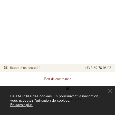
Besoin d'un conseil ?
+33 3 89 78 08 08
Bon de commande
|
|
Ce site utilise des cookies. En poursuivant la navigation,
|
Confidentialité
|
Mentions légales
vous acceptez l'utilisation de cookies.
En savoir plus
L'abus d'alcool est dangereux pour la santé. A consommer avec modération.