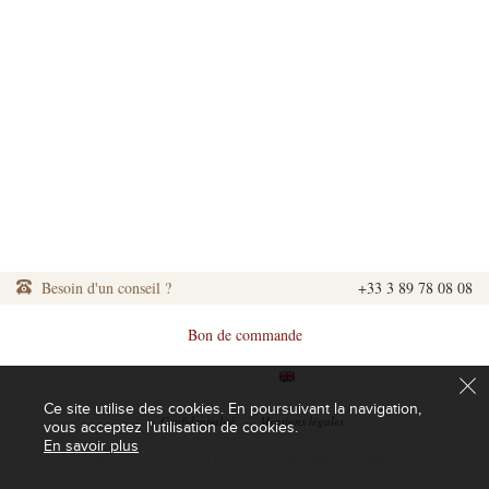
Besoin d'un conseil ?
+33 3 89 78 08 08
Bon de commande
|
|
Ce site utilise des cookies. En poursuivant la navigation,
|
Confidentialité
|
Mentions légales
vous acceptez l'utilisation de cookies.
En savoir plus
L'abus d'alcool est dangereux pour la santé. A consommer avec modération.