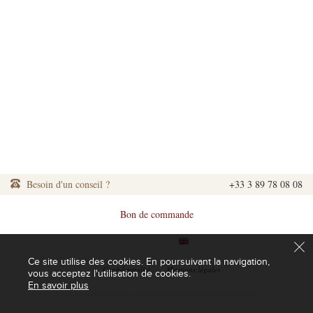
Besoin d'un conseil ?
+33 3 89 78 08 08
Bon de commande
|
|
Ce site utilise des cookies. En poursuivant la navigation,
|
Confidentialité
|
Mentions légales
vous acceptez l'utilisation de cookies.
En savoir plus
L'abus d'alcool est dangereux pour la santé. A consommer avec modération.