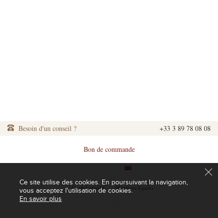
Besoin d'un conseil ?
+33 3 89 78 08 08
Bon de commande
|
|
Ce site utilise des cookies. En poursuivant la navigation,
|
Confidentialité
|
Mentions légales
vous acceptez l'utilisation de cookies.
En savoir plus
L'abus d'alcool est dangereux pour la santé. A consommer avec modération.