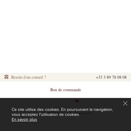
Besoin d'un conseil ?
+33 3 89 78 08 08
Bon de commande
|
|
Ce site utilise des cookies. En poursuivant la navigation,
|
Confidentialité
|
Mentions légales
vous acceptez l'utilisation de cookies.
En savoir plus
L'abus d'alcool est dangereux pour la santé. A consommer avec modération.