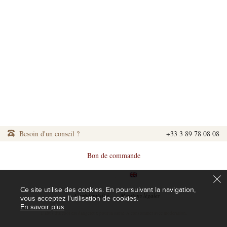
Besoin d'un conseil ?
+33 3 89 78 08 08
Bon de commande
|
|
Ce site utilise des cookies. En poursuivant la navigation,
|
Confidentialité
|
Mentions légales
vous acceptez l'utilisation de cookies.
En savoir plus
L'abus d'alcool est dangereux pour la santé. A consommer avec modération.