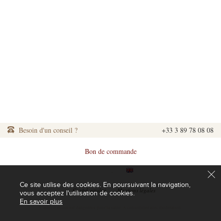
Besoin d'un conseil ?
+33 3 89 78 08 08
Bon de commande
|
|
Ce site utilise des cookies. En poursuivant la navigation,
|
Confidentialité
|
Mentions légales
vous acceptez l'utilisation de cookies.
En savoir plus
L'abus d'alcool est dangereux pour la santé. A consommer avec modération.