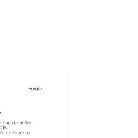
tion
Visite
Actualités
Fermer
e
 dans le milieu
015.
le de la vente