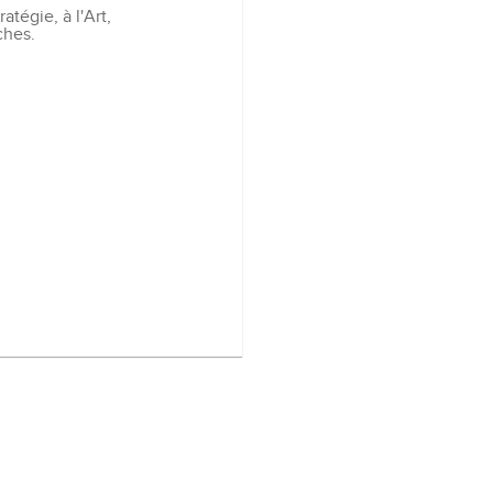
atégie, à l'Art,
ches.