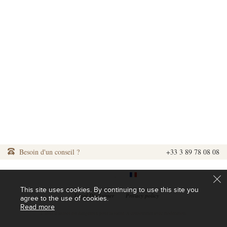
Besoin d'un conseil ?
+33 3 89 78 08 08
|
|
This site uses cookies. By continuing to use this site you
|
Legal Disclaimer
|
Privacy policy
agree to the use of cookies.
Read more
L'abus d'alcool est dangereux pour la santé. A consommer avec modération.