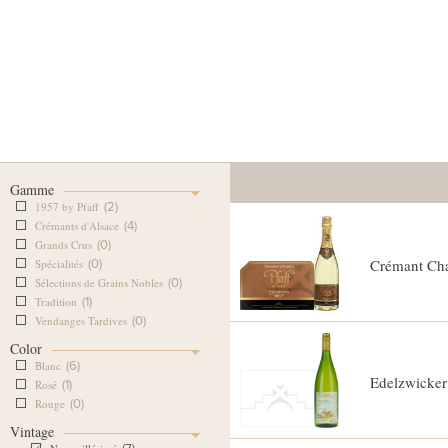
Our Cellar
Our Wine Shop
Our
Gamme
1957 by Pfaff
(2)
Crémants d'Alsace
(4)
Grands Crus
(0)
Crémant Cha
Spécialités
(0)
Sélections de Grains Nobles
(0)
Tradition
(1)
Vendanges Tardives
(0)
Color
Blanc
(6)
Edelzwicker
Rosé
(1)
Rouge
(0)
Vintage