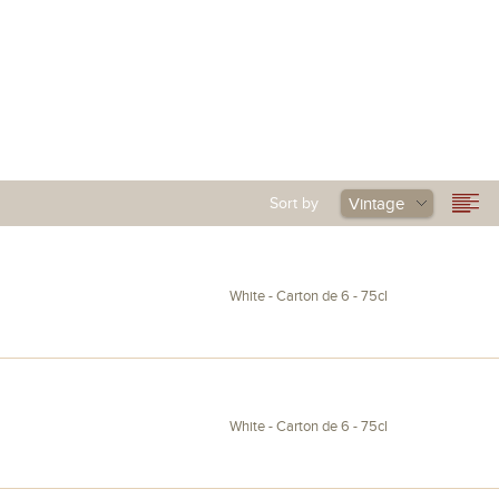
king
Visit
Current events
Sort by
Vintage
White - Carton de 6 - 75cl
White - Carton de 6 - 75cl